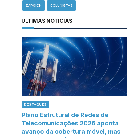
ZAPSIGN
COLUNISTAS
ÚLTIMAS NOTÍCIAS
DESTAQUES
Plano Estrutural de Redes de
Telecomunicações 2026 aponta
avanço da cobertura móvel, mas