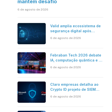
mantém desafio
6 de agosto de 2026
Valid amplia ecossistema de
segurança digital após
aquisições da HST e Diazero
6 de agosto de 2026
Febraban Tech 2026 debate
IA, computação quântica e os
novos desafios da tecnologia
6 de agosto de 2026
bancária
Claro empresas detalha ao
Crypto ID projeto de SIEM
com Microsoft Sentinel, IA e
6 de agosto de 2026
resposta automatizada