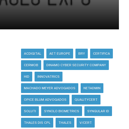
ACDIGITAL
AET EUROPE
BRY
CERTIFICA
CERMOB
DINAMO CYBER SECURITY COMPANY
HID
INNOVATRICS
MACHADO MEYER ADVOGADOS
NETADMIN
OPICE BLUM ADVOGADOS
QUALITYCERT
SOLUTI
SYNOLO BIOMETRICS
SYNGULAR ID
THALES DIS CPL
THALES
V/CERT