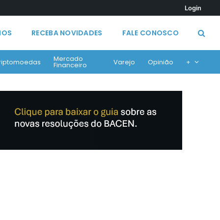
Login
MOS
RECEBA NOVIDADES
FALE CONOSCO
Mercado
riptomoedas
Varejo
Opinião
+
Financeiro