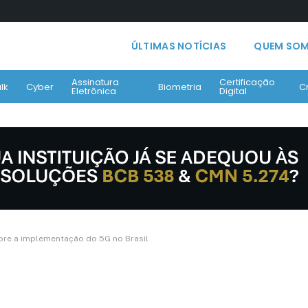
ÚLTIMAS NOTÍCIAS
QUEM SO
Assinatura
Certificação
lk
Cyber
Biometria
C
Eletrônica
Digital
bre a implementação do 5G no Brasil