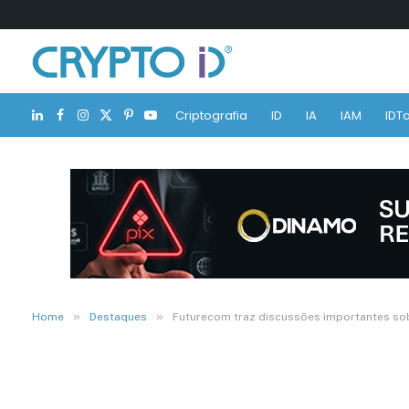
Criptografia
ID
IA
IAM
IDTa
LinkedIn
Facebook
Instagram
X
Pinterest
YouTube
(Twitter)
»
»
Home
Destaques
Futurecom traz discussões importantes so