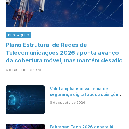
DESTAQUES
Plano Estrutural de Redes de
Telecomunicações 2026 aponta avanço
da cobertura móvel, mas mantém desafio
6 de agosto de 2026
Valid amplia ecossistema de
segurança digital após aquisições
da HST e Diazero
6 de agosto de 2026
Febraban Tech 2026 debate IA,