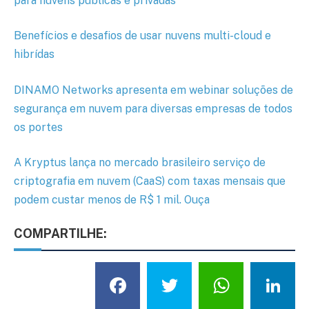
para nuvens públicas e privadas
Benefícios e desafios de usar nuvens multi-cloud e
hibrídas
DINAMO Networks apresenta em webinar soluções de
segurança em nuvem para diversas empresas de todos
os portes
A Kryptus lança no mercado brasileiro serviço de
criptografia em nuvem (CaaS) com taxas mensais que
podem custar menos de R$ 1 mil. Ouça
COMPARTILHE:
Facebook
Twitter
What
L