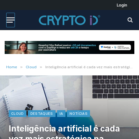
Login
»
»
Home
Cloud
Inteligência artificial é cada vez mais estratégica na gestão de nuvens híbridas
CLOUD
DESTAQUES
IA
NOTÍCIAS
Inteligência artificial é cada
vez mais estratégica na