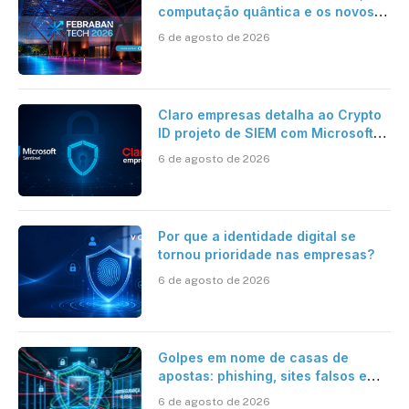
computação quântica e os novos
desafios da tecnologia bancária
6 de agosto de 2026
Claro empresas detalha ao Crypto
ID projeto de SIEM com Microsoft
Sentinel, IA e resposta
6 de agosto de 2026
automatizada
Por que a identidade digital se
tornou prioridade nas empresas?
6 de agosto de 2026
Golpes em nome de casas de
apostas: phishing, sites falsos e
como se proteger
6 de agosto de 2026