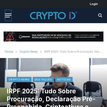
Login
»
»
Home
Crypto News
IRPF 2025: Tudo Sobre Procuração, Declaração Pré-Preenchida, Criptoativos e Restituição via PIX
CRYPTO NEWS
DESTAQUES
NOTÍCIAS
IRPF 2025: Tudo Sobre
Procuração, Declaração Pré-
Preenchida, Criptoativos e