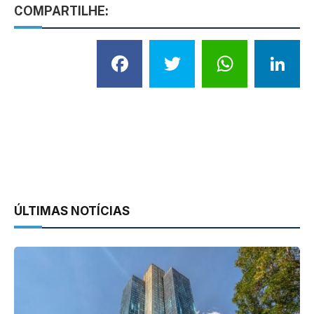
COMPARTILHE:
Facebook
Twitter
What
L
ÚLTIMAS NOTÍCIAS