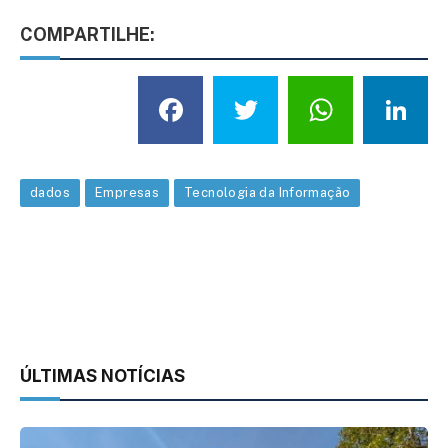
COMPARTILHE:
Facebook
Twitter
What
L
dados
Empresas
Tecnologia da Informação
ÚLTIMAS NOTÍCIAS