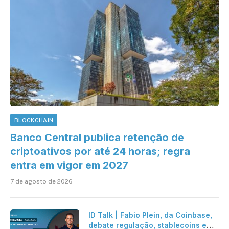
BLOCKCHAIN
Banco Central publica retenção de
criptoativos por até 24 horas; regra
entra em vigor em 2027
7 de agosto de 2026
ID Talk | Fabio Plein, da Coinbase,
debate regulação, stablecoins e