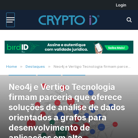
Login
»
»
Home
Destaques
Neo4j e Vertigo Tecnologia firmam parceria que oferece soluções de análise de dados orientados a grafos para desenvolvimento de aplicações em alto desempenho
DESTAQUES
MERCADO
NOTÍCIAS
Neo4j e Vertigo Tecnologia
firmam parceria que oferece
soluções de análise de dados
orientados a grafos para
desenvolvimento de
aplicações em alto