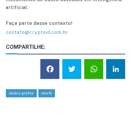
artificial.
Faça parte desse contexto!
contato@cryptoid.com.br
COMPARTILHE:
Facebook
Twitter
What
L
dados grafos
neo4j