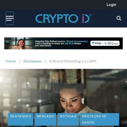
Login
»
»
Home
Destaques
O Brand Publishing e a LGPD
DESTAQUES
MERCADO
NOTÍCIAS
PROTEÇÃO DE
DADOS