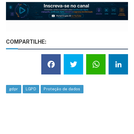
COMPARTILHE:
Facebook
Twitter
What
L
gdpr
LGPD
Proteção de dados