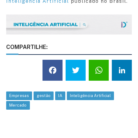
Inteligência Artificial
publicado no Brasil.
COMPARTILHE:
Facebook
Twitter
What
L
Empresas
gestão
IA
Inteligência Artificial
Mercado