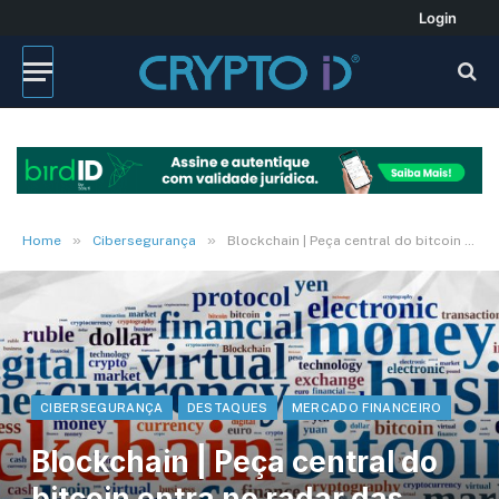
Login
»
»
Home
Cibersegurança
Blockchain | Peça central do bitcoin entra no radar das startups
CIBERSEGURANÇA
DESTAQUES
MERCADO FINANCEIRO
Blockchain | Peça central do
bitcoin entra no radar das