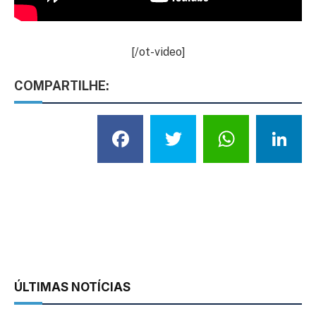
[/ot-video]
COMPARTILHE:
Facebook
Twitter
What
L
ÚLTIMAS NOTÍCIAS