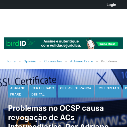
Login
»
»
»
»
Home
Opinião
Colunistas
Adriano Frare
Problemas no OCSP causa revogação de ACs Intermediárias. Por Adriano Frare
ADRIANO
CERTIFICADO
CIBERSEGURANÇA
COLUNISTAS
FRARE
DIGITAL
Problemas no OCSP causa
revogação de ACs
Intermediárias. Por Adriano