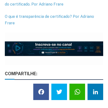
do certificado. Por Adriano Frare
O que é transparência de certificado? Por Adriano
Frare
COMPARTILHE:
Facebook
Twitter
What
L