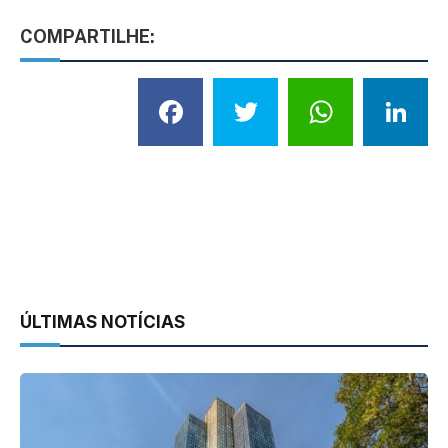
COMPARTILHE:
Facebook
Twitter
What
L
ÚLTIMAS NOTÍCIAS