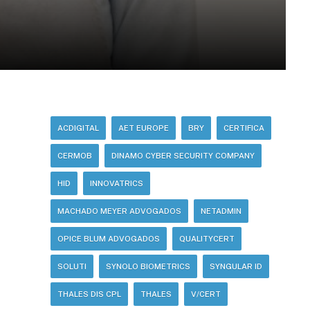
ACDIGITAL
AET EUROPE
BRY
CERTIFICA
CERMOB
DINAMO CYBER SECURITY COMPANY
HID
INNOVATRICS
MACHADO MEYER ADVOGADOS
NETADMIN
OPICE BLUM ADVOGADOS
QUALITYCERT
SOLUTI
SYNOLO BIOMETRICS
SYNGULAR ID
THALES DIS CPL
THALES
V/CERT