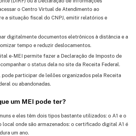
nte (DIRF) ou a Declaração de Informações
 acessar o Centro Virtual de Atendimento ao
e a situação fiscal do CNPJ, emitir relatórios e
inar digitalmente documentos eletrônicos à distância e a
omizar tempo e reduzir deslocamentos.
gital e-MEI permite fazer a Declaração de Imposto de
 acompanhar o status dela no site da Receita Federal.
 pode participar de leilões organizados pela Receita
deral ou abandonadas.
l que um MEI pode ter?
muns e eles têm dois tipos bastante utilizados: o A1 e o
 local onde são armazenados: o certificado digital A1 é
dura um ano.