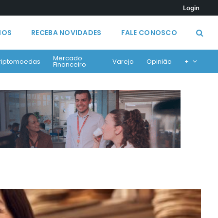
Login
MOS
RECEBA NOVIDADES
FALE CONOSCO
Mercado
riptomoedas
Varejo
Opinião
+
Financeiro