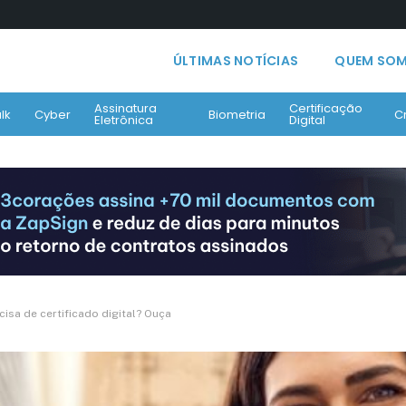
ÚLTIMAS NOTÍCIAS
QUEM SO
Assinatura
Certificação
lk
Cyber
Biometria
C
Eletrônica
Digital
isa de certificado digital? Ouça