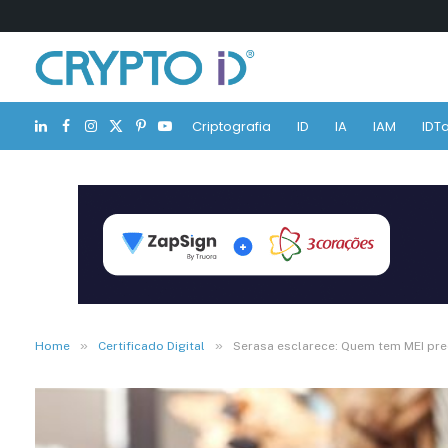
Criptografia
ID
IA
IAM
IDTa
LinkedIn
Facebook
Instagram
X
Pinterest
YouTube
(Twitter)
»
»
Home
Certificado Digital
Serasa esclarece: Quem tem MEI prec