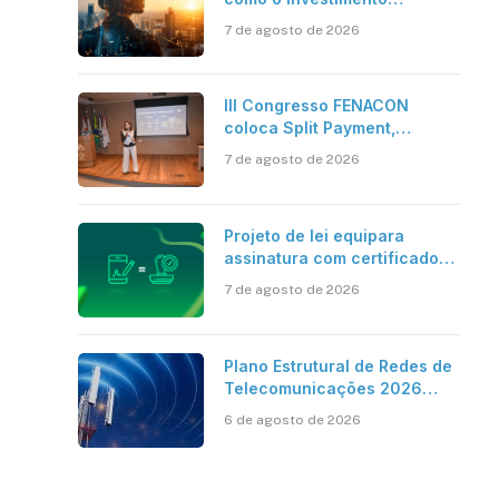
bilionário em pesquisa
7 de agosto de 2026
científica revela a
verdadeira era da
inteligência artificial
III Congresso FENACON
coloca Split Payment,
Reforma Tributária e IA no
7 de agosto de 2026
centro dos debates
Projeto de lei equipara
assinatura com certificado
digital ICP-Brasil ao
7 de agosto de 2026
reconhecimento de firma em
cartório
Plano Estrutural de Redes de
Telecomunicações 2026
aponta avanço da cobertura
6 de agosto de 2026
móvel, mas mantém desafio