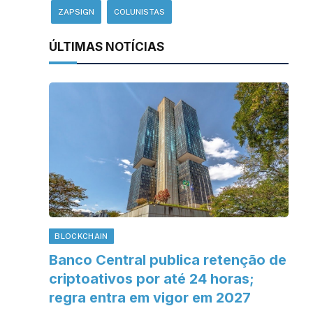
ZAPSIGN
COLUNISTAS
ÚLTIMAS NOTÍCIAS
BLOCKCHAIN
Banco Central publica retenção de
criptoativos por até 24 horas;
regra entra em vigor em 2027