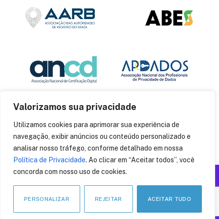
Valorizamos sua privacidade
Utilizamos cookies para aprimorar sua experiência de
navegação, exibir anúncios ou conteúdo personalizado e
analisar nosso tráfego, conforme detalhado em nossa
Política de Privacidade
. Ao clicar em “Aceitar todos”, você
concorda com nosso uso de cookies.
Produzido por: Insania
© 2014
CryptoID
. Todos os direitos reservados.
PERSONALIZAR
REJEITAR
ACEITAR TUDO
LinkedIn
Facebook
Instagram
X
Pinteres
YouT