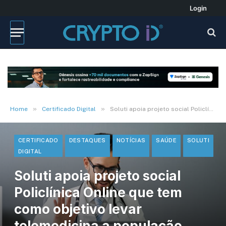
Login
»
»
Home
Certificado Digital
Soluti apoia projeto social Policlínica Online que tem como objetivo levar telemedicina a população carente. Ouça
CERTIFICADO
DESTAQUES
NOTÍCIAS
SAÚDE
SOLUTI
DIGITAL
Soluti apoia projeto social
Policlínica Online que tem
como objetivo levar
telemedicina a população