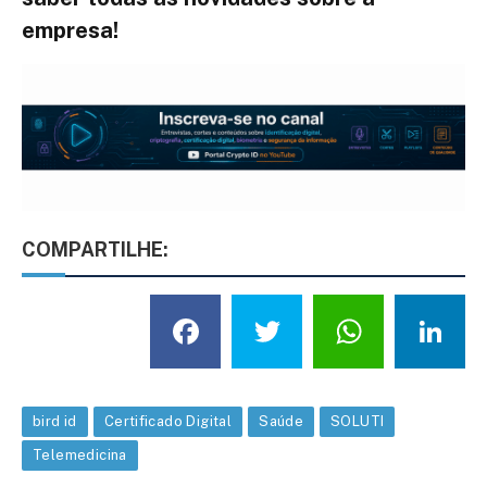
empresa!
COMPARTILHE:
Facebook
Twitter
What
L
bird id
Certificado Digital
Saúde
SOLUTI
Telemedicina