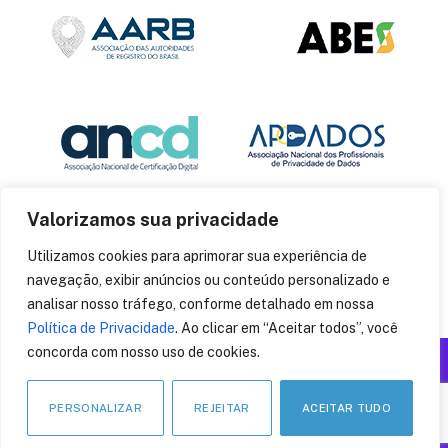
Valorizamos sua privacidade
Utilizamos cookies para aprimorar sua experiência de
navegação, exibir anúncios ou conteúdo personalizado e
analisar nosso tráfego, conforme detalhado em nossa
Política de Privacidade
. Ao clicar em “Aceitar todos”, você
concorda com nosso uso de cookies.
Produzido por: Insania
© 2014
CryptoID
. Todos os direitos reservados.
PERSONALIZAR
REJEITAR
ACEITAR TUDO
LinkedIn
Facebook
Instagram
X
Pinteres
YouT