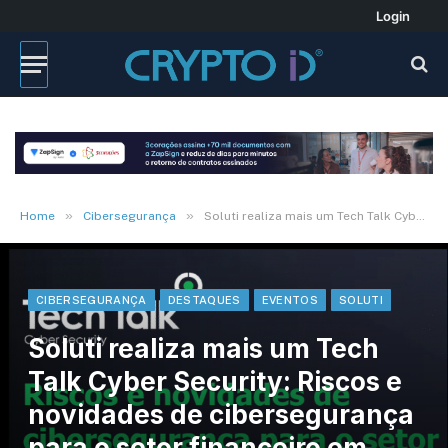
Login
»
»
Home
Cibersegurança
Soluti realiza mais um Tech Talk Cyber Security: Riscos e novidades de cibersegurança para o setor financeiro em 2023
CIBERSEGURANÇA
DESTAQUES
EVENTOS
SOLUTI
Soluti realiza mais um Tech
Talk Cyber Security: Riscos e
novidades de cibersegurança
para o setor financeiro em