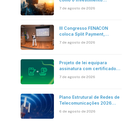
bilionário em pesquisa
7 de agosto de 2026
científica revela a
verdadeira era da
inteligência artificial
III Congresso FENACON
coloca Split Payment,
Reforma Tributária e IA no
7 de agosto de 2026
centro dos debates
Projeto de lei equipara
assinatura com certificado
digital ICP-Brasil ao
7 de agosto de 2026
reconhecimento de firma em
cartório
Plano Estrutural de Redes de
Telecomunicações 2026
aponta avanço da cobertura
6 de agosto de 2026
móvel, mas mantém desafio