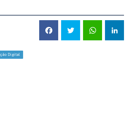
Facebook
Twitter
What
L
ção Digital