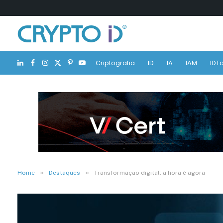
Criptografia
ID
IA
IAM
IDTa
LinkedIn
Facebook
Instagram
X
Pinterest
YouTube
(Twitter)
»
»
Home
Destaques
Transformação digital: a hora é agora