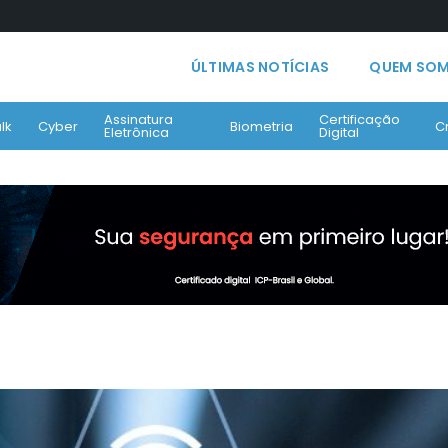
ÚLTIMAS NOTÍCIAS
QUEM SO
Assinatura
Certificação
lk
Cyber
Biometria
C
Eletrônica
Digital