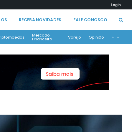
Login
MOS
RECEBA NOVIDADES
FALE CONOSCO
Mercado
riptomoedas
Varejo
Opinião
+
Financeiro