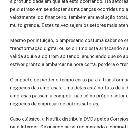
a profundidade em que ela está ocorrendo. Há setore
pelo atraso em se adaptar às mudanças ocorridas no a
velozmente, do financeiro, também em evolução total
muito grande. Estes talvez sejam os setores mais ate
Mesmo por intuição, o empresário costuma saber se es
transformação digital ou se o ritmo está arriscando s
válida aqui é a do trem apitando, anunciando que se a
estiver pronto a embarcar na hora certa, perderá o tr
O impacto de perder o tempo certo para a transformaç
negócios das empresas. Uma delas está no fato de a d
empresas passem a competir não só no próprio setor
negócios de empresas de outros setores.
Caso clássico, a Netflix distribuía DVDs pelos Correios,
pela Internet. Se quando surgiu no mercado a competiç