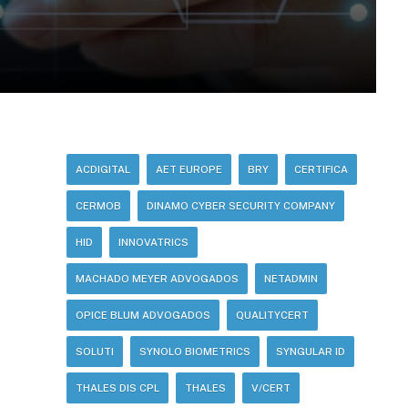
ACDIGITAL
AET EUROPE
BRY
CERTIFICA
CERMOB
DINAMO CYBER SECURITY COMPANY
HID
INNOVATRICS
MACHADO MEYER ADVOGADOS
NETADMIN
OPICE BLUM ADVOGADOS
QUALITYCERT
SOLUTI
SYNOLO BIOMETRICS
SYNGULAR ID
THALES DIS CPL
THALES
V/CERT