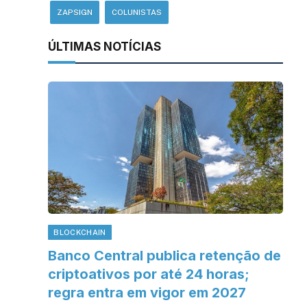
ZAPSIGN
COLUNISTAS
ÚLTIMAS NOTÍCIAS
BLOCKCHAIN
Banco Central publica retenção de
criptoativos por até 24 horas;
regra entra em vigor em 2027