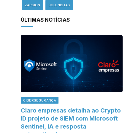
ZAPSIGN
COLUNISTAS
ÚLTIMAS NOTÍCIAS
CIBERSEGURANÇA
Claro empresas detalha ao Crypto
ID projeto de SIEM com Microsoft
Sentinel, IA e resposta