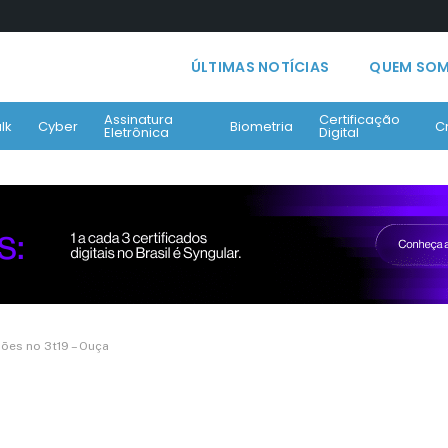
ÚLTIMAS NOTÍCIAS
QUEM SO
Assinatura
Certificação
lk
Cyber
Biometria
C
Eletrônica
Digital
hões no 3t19 – Ouça