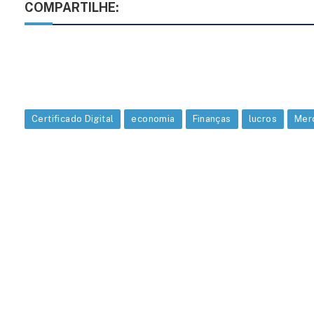
COMPARTILHE:
Certificado Digital
economia
Finanças
lucros
Mer