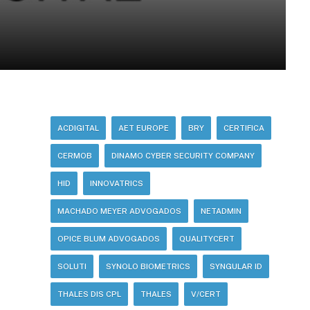
ACDIGITAL
AET EUROPE
BRY
CERTIFICA
CERMOB
DINAMO CYBER SECURITY COMPANY
HID
INNOVATRICS
MACHADO MEYER ADVOGADOS
NETADMIN
OPICE BLUM ADVOGADOS
QUALITYCERT
SOLUTI
SYNOLO BIOMETRICS
SYNGULAR ID
THALES DIS CPL
THALES
V/CERT