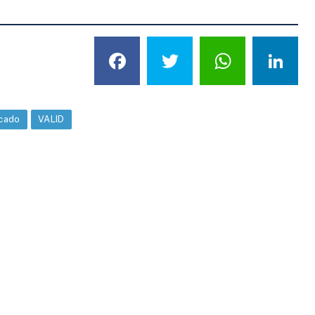
Facebook
Twitter
What
L
cado
VALID