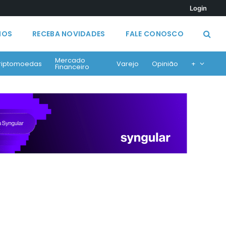
Login
MOS
RECEBA NOVIDADES
FALE CONOSCO
Mercado
riptomoedas
Varejo
Opinião
+
Financeiro