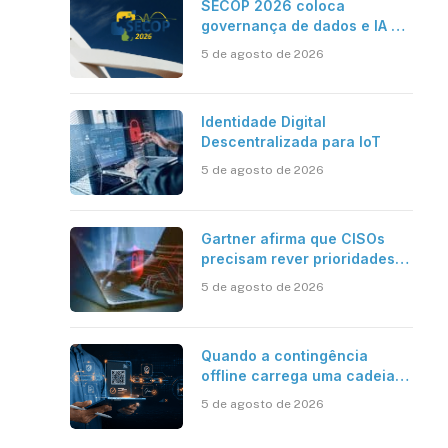
SECOP 2026 coloca
governança de dados e IA no
centro do Estado inteligente
5 de agosto de 2026
sApp
inkedIn
Identidade Digital
Descentralizada para IoT
5 de agosto de 2026
Gartner afirma que CISOs
precisam rever prioridades
em segurança cibernética
5 de agosto de 2026
para enfrentar os desafios
impostos pela Inteligência
Artificial
Quando a contingência
offline carrega uma cadeia
de confiança
5 de agosto de 2026