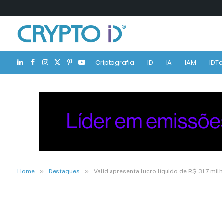
Criptografia
ID
IA
IAM
IDTa
LinkedIn
Facebook
Instagram
X
Pinterest
YouTube
(Twitter)
»
»
Home
Destaques
Valid apresenta lucro líquido de R$ 31,7 mil