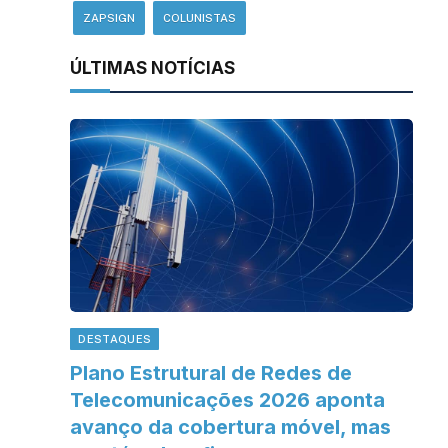
ZAPSIGN
COLUNISTAS
ÚLTIMAS NOTÍCIAS
DESTAQUES
Plano Estrutural de Redes de
Telecomunicações 2026 aponta
avanço da cobertura móvel, mas