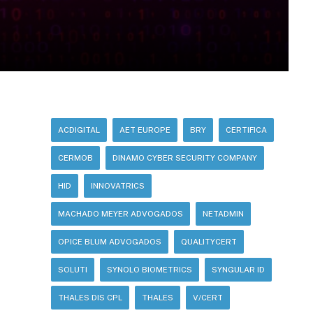
ACDIGITAL
AET EUROPE
BRY
CERTIFICA
CERMOB
DINAMO CYBER SECURITY COMPANY
HID
INNOVATRICS
MACHADO MEYER ADVOGADOS
NETADMIN
OPICE BLUM ADVOGADOS
QUALITYCERT
SOLUTI
SYNOLO BIOMETRICS
SYNGULAR ID
THALES DIS CPL
THALES
V/CERT