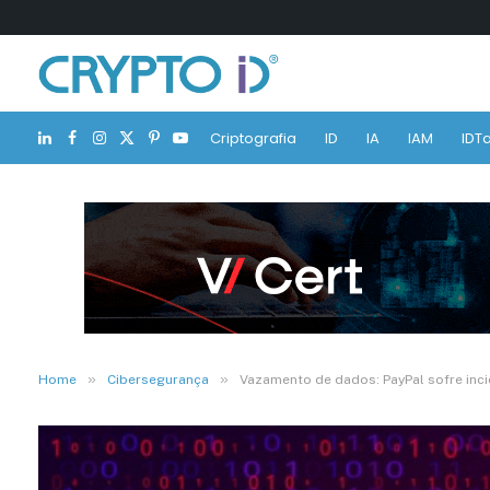
Criptografia
ID
IA
IAM
IDTa
LinkedIn
Facebook
Instagram
X
Pinterest
YouTube
(Twitter)
»
»
Home
Cibersegurança
Vazamento de dados: PayPal sofre inc