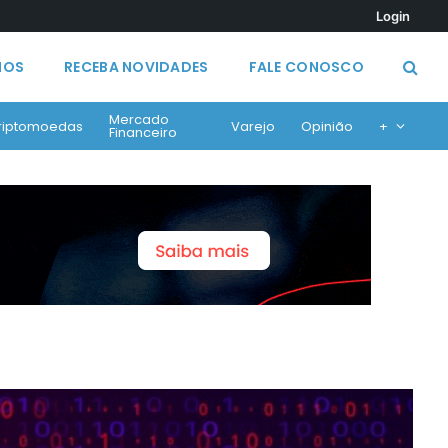
Login
MOS
RECEBA NOVIDADES
FALE CONOSCO
Mercado
riptomoedas
Varejo
Opinião
+
Financeiro