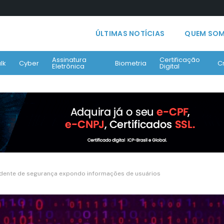
ÚLTIMAS NOTÍCIAS
QUEM SO
Assinatura
Certificação
lk
Cyber
Biometria
C
Eletrônica
Digital
idente de segurança expondo informações de usuários