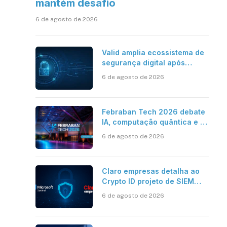
mantém desafio
6 de agosto de 2026
Valid amplia ecossistema de
segurança digital após
aquisições da HST e Diazero
6 de agosto de 2026
Febraban Tech 2026 debate
IA, computação quântica e os
novos desafios da tecnologia
6 de agosto de 2026
bancária
Claro empresas detalha ao
Crypto ID projeto de SIEM
com Microsoft Sentinel, IA e
6 de agosto de 2026
resposta automatizada