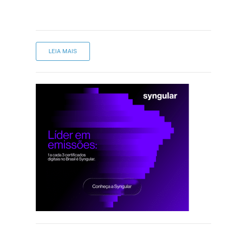
LEIA MAIS
sApp
inkedIn