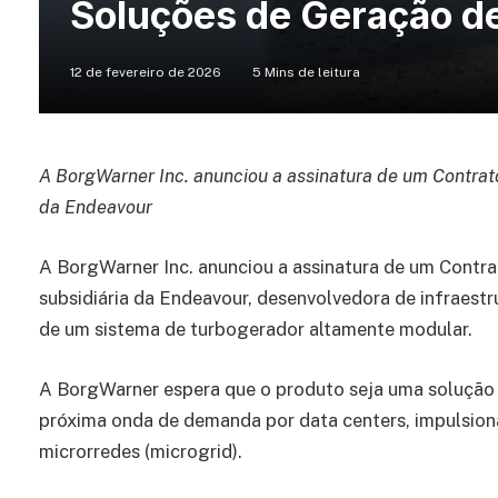
Soluções de Geração de
12 de fevereiro de 2026
5 Mins de leitura
A BorgWarner Inc. anunciou a assinatura de um Contrat
da Endeavour
A BorgWarner Inc. anunciou a assinatura de um Contr
subsidiária da Endeavour, desenvolvedora de infraest
de um sistema de turbogerador altamente modular.
A BorgWarner espera que o produto seja uma solução
próxima onda de demanda por data centers, impulsionad
microrredes (microgrid).