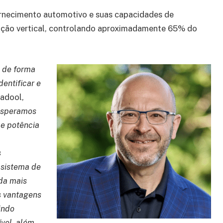
ornecimento automotivo e suas capacidades de
ração vertical, controlando aproximadamente 65% do
 de forma
entificar e
Fadool,
esperamos
e potência
s
 sistema de
da mais
s vantagens
indo
ível, além