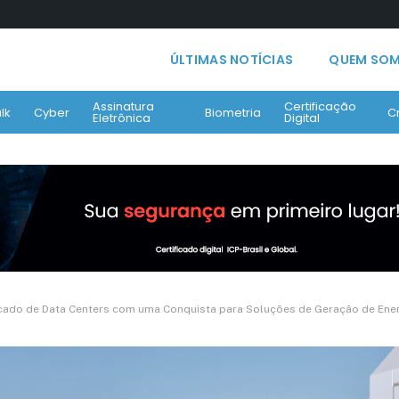
ÚLTIMAS NOTÍCIAS
QUEM SO
Assinatura
Certificação
lk
Cyber
Biometria
C
Eletrônica
Digital
cado de Data Centers com uma Conquista para Soluções de Geração de Ene