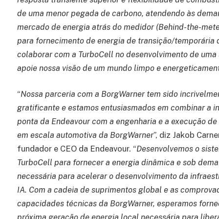
de uma menor pegada de carbono, atendendo às dema
mercado de energia atrás do medidor (Behind-the-meter
para fornecimento de energia de transição/temporária 
colaborar com a TurboCell no desenvolvimento de uma
apoie nossa visão de um mundo limpo e energeticament
“
Nossa parceria com a BorgWarner tem sido incrivelme
gratificante e estamos entusiasmados em combinar a i
ponta da Endeavour com a engenharia e a execução de
em escala automotiva da BorgWarner
”, diz Jakob Carn
fundador e CEO da Endeavour. “
Desenvolvemos o sist
TurboCell para fornecer a energia dinâmica e sob dem
necessária para acelerar o desenvolvimento da infraest
IA. Com a cadeia de suprimentos global e as comprova
capacidades técnicas da BorgWarner, esperamos forne
próxima geração de energia local necessária para liber