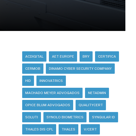
ACDIGITAL
AET EUROPE
BRY
CERTIFICA
CERMOB
DINAMO CYBER SECURITY COMPANY
HID
INNOVATRICS
MACHADO MEYER ADVOGADOS
NETADMIN
OPICE BLUM ADVOGADOS
QUALITYCERT
SOLUTI
SYNOLO BIOMETRICS
SYNGULAR ID
THALES DIS CPL
THALES
V/CERT