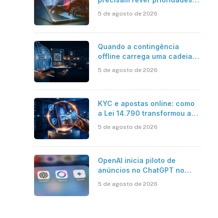
em segurança cibernética
5 de agosto de 2026
para enfrentar os desafios
impostos pela Inteligência
Artificial
Quando a contingência
offline carrega uma cadeia
de confiança
5 de agosto de 2026
KYC e apostas online: como
a Lei 14.790 transformou a
verificação de identidade no
5 de agosto de 2026
mercado brasileiro
OpenAI inicia piloto de
anúncios no ChatGPT no
Brasil
5 de agosto de 2026