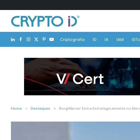
Criptografia
ID
IA
IAM
IDTa
LinkedIn
Facebook
Instagram
X
Pinterest
YouTube
(Twitter)
»
»
Home
Destaques
BorgWarner Entra Estrategicamente no Mer