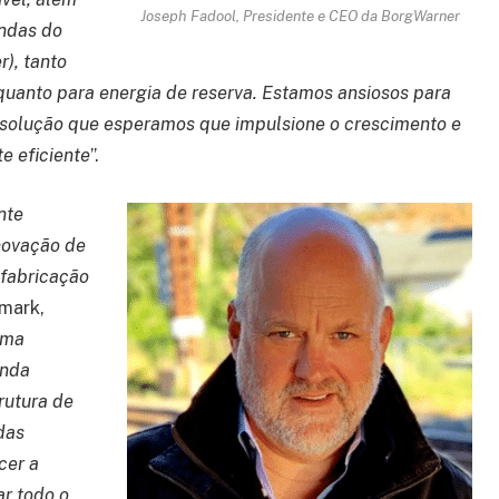
Joseph Fadool, Presidente e CEO da BorgWarner
ndas do
), tanto
quanto para energia de reserva. Estamos ansiosos para
 solução que esperamos que impulsione o crescimento e
e eficiente
”.
nte
novação de
 fabricação
emark,
ema
anda
rutura de
das
cer a
ar todo o