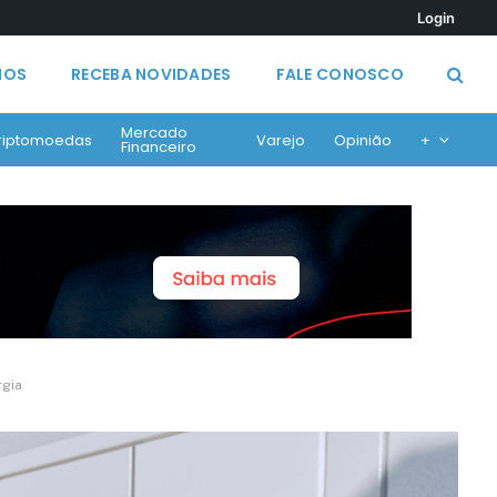
Login
MOS
RECEBA NOVIDADES
FALE CONOSCO
Mercado
riptomoedas
Varejo
Opinião
+
Financeiro
rgia