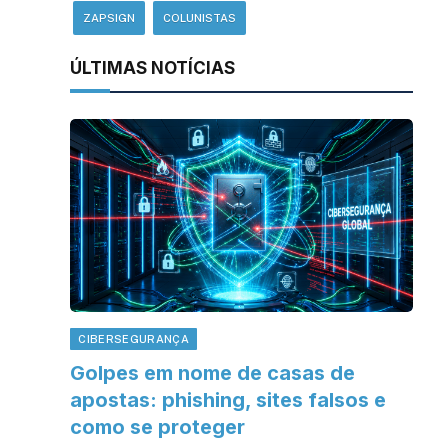
ZAPSIGN
COLUNISTAS
ÚLTIMAS NOTÍCIAS
CIBERSEGURANÇA
Golpes em nome de casas de
apostas: phishing, sites falsos e
como se proteger