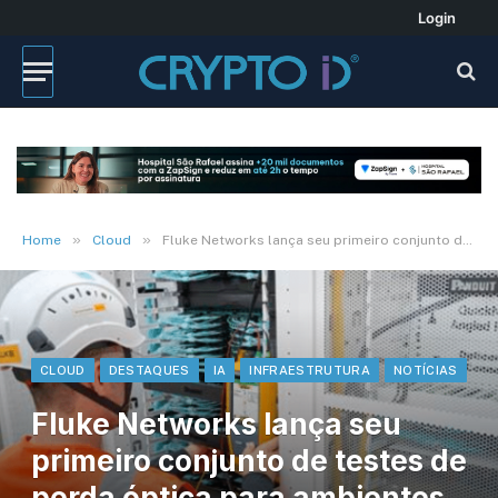
Login
»
»
Home
Cloud
Fluke Networks lança seu primeiro conjunto de testes de perda óptica para ambientes de data center de larga escala
CLOUD
DESTAQUES
IA
INFRAESTRUTURA
NOTÍCIAS
Fluke Networks lança seu
primeiro conjunto de testes de
perda óptica para ambientes