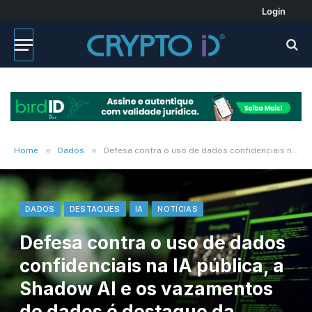
Login
»
»
Home
Dados
Defesa contra o uso de dados confidenciais na IA pública, a Shadow AI e os vazamentos de dados é destaque da plataforma F5 ADSP
DADOS
DESTAQUES
IA
NOTÍCIAS
Defesa contra o uso de dados
confidenciais na IA pública, a
Shadow AI e os vazamentos
de dados é destaque da