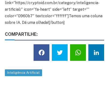
link=”https://cryptoid.com.br/category/inteligencia-
artificial/” icon=”fa-heart” side=”left” target=””
color=”0960b7″ textcolor=”ffffff”]Temos uma coluna
sobre IA. Dá uma olhada![/button]
COMPARTILHE:
Facebook
Twitter
What
L
Inteligência Artificial