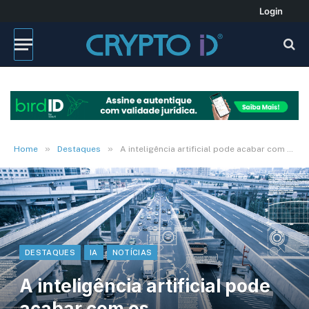
Login
»
»
Home
Destaques
A inteligência artificial pode acabar com os engarrafamentos?
DESTAQUES
IA
NOTÍCIAS
A inteligência artificial pode
acabar com os