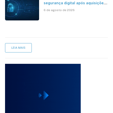
segurança digital após aquisições
da HST e Diazero
6 de agosto de 2026
LEIA MAIS