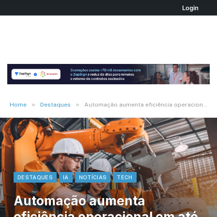
Login
»
»
Home
Destaques
Automação aumenta eficiência operacional em até 35% nas empresas
DESTAQUES
IA
NOTÍCIAS
TECH
Automação aumenta
eficiência operacional em até