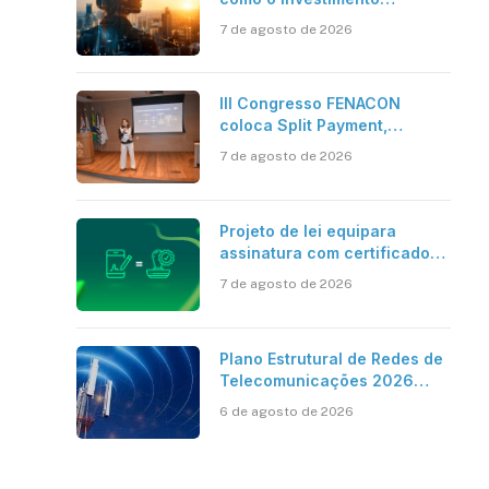
bilionário em pesquisa
7 de agosto de 2026
científica revela a
verdadeira era da
inteligência artificial
III Congresso FENACON
coloca Split Payment,
Reforma Tributária e IA no
7 de agosto de 2026
centro dos debates
Projeto de lei equipara
assinatura com certificado
digital ICP-Brasil ao
7 de agosto de 2026
reconhecimento de firma em
cartório
Plano Estrutural de Redes de
Telecomunicações 2026
aponta avanço da cobertura
6 de agosto de 2026
móvel, mas mantém desafio