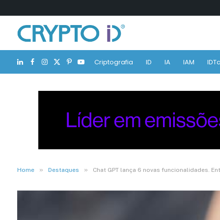
Criptografia
ID
IA
IAM
IDTa
LinkedIn
Facebook
Instagram
X
Pinterest
YouTube
(Twitter)
»
»
Home
Destaques
Chat GPT lança 6 novas funcionalidades. En