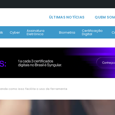
ÚLTIMAS NOTÍCIAS
QUEM SO
Assinatura
Certificação
lk
Cyber
Biometria
C
Eletrônica
Digital
tenda como isso facilita o uso da ferramenta