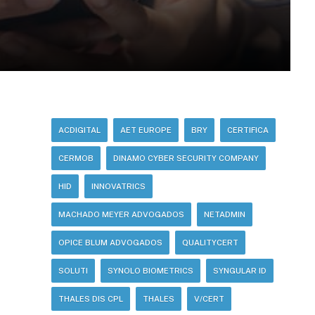
ACDIGITAL
AET EUROPE
BRY
CERTIFICA
CERMOB
DINAMO CYBER SECURITY COMPANY
HID
INNOVATRICS
MACHADO MEYER ADVOGADOS
NETADMIN
OPICE BLUM ADVOGADOS
QUALITYCERT
SOLUTI
SYNOLO BIOMETRICS
SYNGULAR ID
THALES DIS CPL
THALES
V/CERT