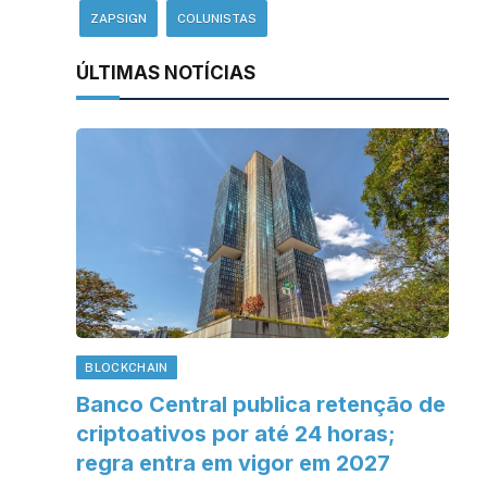
ZAPSIGN
COLUNISTAS
ÚLTIMAS NOTÍCIAS
BLOCKCHAIN
Banco Central publica retenção de
criptoativos por até 24 horas;
regra entra em vigor em 2027