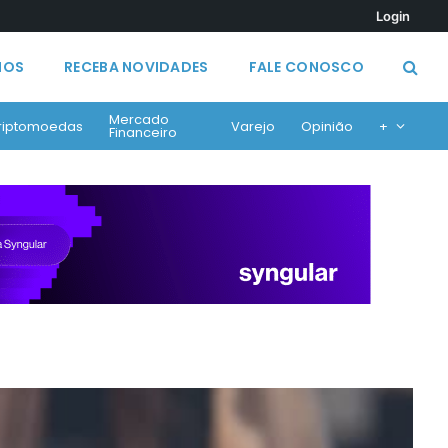
Login
MOS
RECEBA NOVIDADES
FALE CONOSCO
Mercado
riptomoedas
Varejo
Opinião
+
Financeiro