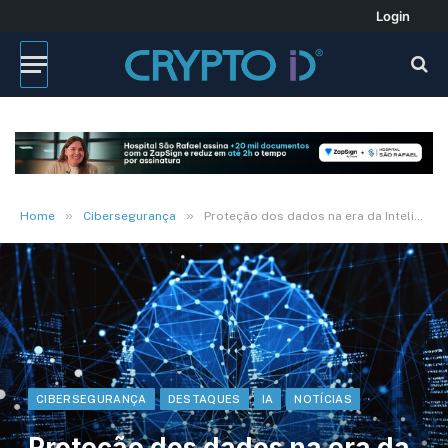
Login
»
»
Home
Cibersegurança
Proteção dos dados na era da Inteligência Artificial
CIBERSEGURANÇA
DESTAQUES
IA
NOTÍCIAS
Proteção dos dados na era da