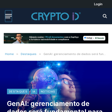
Login
»
»
Home
Destaques
GenAI: gerenciamento de dados será fundamental para aprimorar a tecnologia
DESTAQUES
IA
NOTÍCIAS
GenAI: gerenciamento de
dados será fundamental para