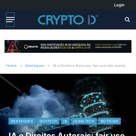
Login
»
»
Home
Destaques
IA e Direitos Autorais: fair use não isenta quem governa
DESTAQUES
GOVTECH
IA
LEGALTECH
NOTÍCIAS
IA e Direitos Autorais: fair use