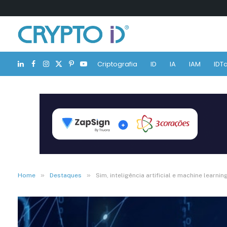
Criptografia
ID
IA
IAM
IDTa
LinkedIn
Facebook
Instagram
X
Pinterest
YouTube
(Twitter)
»
»
Home
Destaques
Sim, inteligência artificial e machine lear