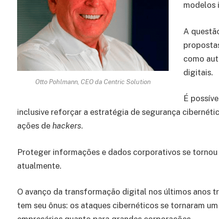
modelos 
A questão
propostas
como aut
digitais.
Otto Pohlmann, CEO da Centric Solution
É possíve
inclusive reforçar a estratégia de segurança cibernét
ações de
hackers
.
Proteger informações e dados corporativos se tornou 
atualmente.
O avanço da transformação digital nos últimos anos t
tem seu ônus: os ataques cibernéticos se tornaram 