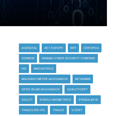
ACDIGITAL
AET EUROPE
BRY
CERTIFICA
CERMOB
DINAMO CYBER SECURITY COMPANY
HID
INNOVATRICS
MACHADO MEYER ADVOGADOS
NETADMIN
OPICE BLUM ADVOGADOS
QUALITYCERT
SOLUTI
SYNOLO BIOMETRICS
SYNGULAR ID
THALES DIS CPL
THALES
V/CERT