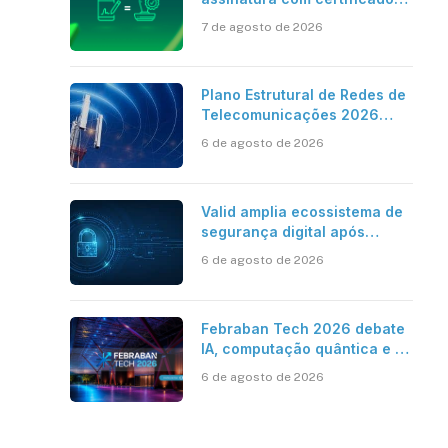
digital ICP-Brasil ao
7 de agosto de 2026
reconhecimento de firma em
cartório
Plano Estrutural de Redes de
Telecomunicações 2026
aponta avanço da cobertura
6 de agosto de 2026
móvel, mas mantém desafio
Valid amplia ecossistema de
segurança digital após
aquisições da HST e Diazero
6 de agosto de 2026
Febraban Tech 2026 debate
IA, computação quântica e os
novos desafios da tecnologia
6 de agosto de 2026
bancária