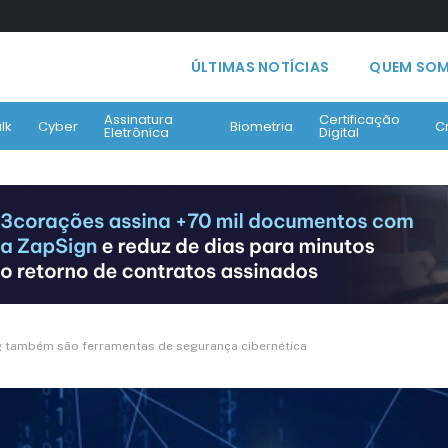
ÚLTIMAS NOTÍCIAS
QUEM SO
Assinatura
Certificação
lk
Cyber
Biometria
C
Eletrônica
Digital
ning também são ferramentas de segurança cibernética