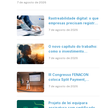
7 de agosto de 2026
Rastreabilidade digital: o que
empresas precisam registrar
em jornadas digitais?
7 de agosto de 2026
O novo capítulo do trabalho:
como o investimento
bilionário em pesquisa
7 de agosto de 2026
científica revela a
verdadeira era da
inteligência artificial
III Congresso FENACON
coloca Split Payment,
Reforma Tributária e IA no
7 de agosto de 2026
centro dos debates
Projeto de lei equipara
assinatura com certificado