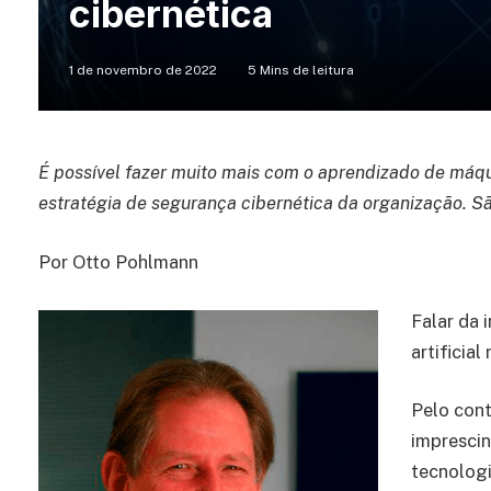
cibernética
1 de novembro de 2022
5 Mins de leitura
É possível fazer muito mais com o aprendizado de máquina
estratégia de segurança cibernética da organização. S
Por Otto Pohlmann
Falar da 
artificia
Pelo cont
imprescin
tecnolog