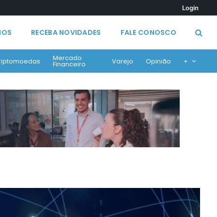
Login
MOS
RECEBA NOVIDADES
FALE CONOSCO
Mercado
riptomoedas
Varejo
Opinião
+
Financeiro