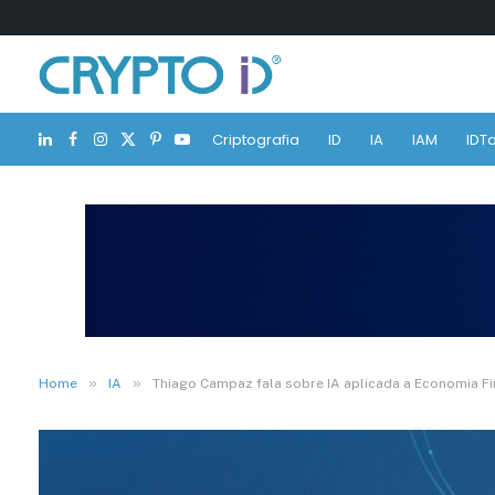
Criptografia
ID
IA
IAM
IDTa
LinkedIn
Facebook
Instagram
X
Pinterest
YouTube
(Twitter)
»
»
Home
IA
Thiago Campaz fala sobre IA aplicada a Economia F