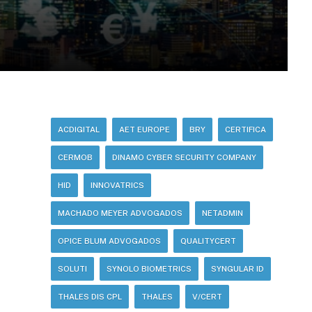
ACDIGITAL
AET EUROPE
BRY
CERTIFICA
CERMOB
DINAMO CYBER SECURITY COMPANY
HID
INNOVATRICS
MACHADO MEYER ADVOGADOS
NETADMIN
OPICE BLUM ADVOGADOS
QUALITYCERT
SOLUTI
SYNOLO BIOMETRICS
SYNGULAR ID
THALES DIS CPL
THALES
V/CERT