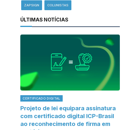
ZAPSIGN
COLUNISTAS
ÚLTIMAS NOTÍCIAS
CERTIFICADO DIGITAL
Projeto de lei equipara assinatura
com certificado digital ICP-Brasil
ao reconhecimento de firma em