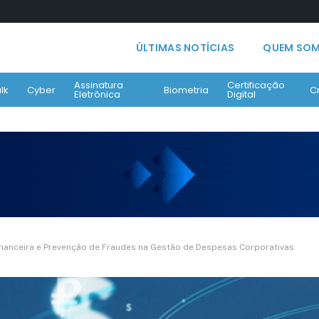
ÚLTIMAS NOTÍCIAS
QUEM SO
Assinatura
Certificação
lk
Cyber
Biometria
C
Eletrônica
Digital
inanceira e Prevenção de Fraudes na Gestão de Despesas Corporativas