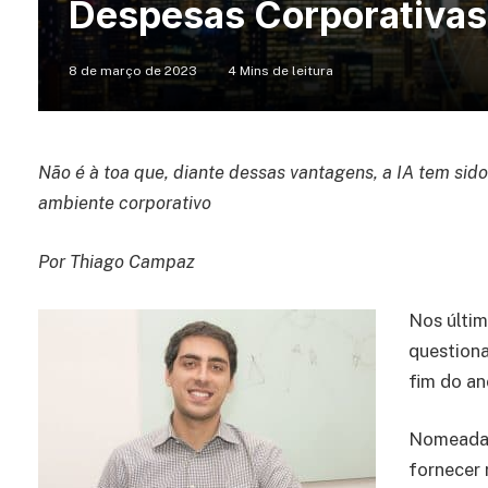
Despesas Corporativas
8 de março de 2023
4 Mins de leitura
Não é à toa que, diante dessas vantagens, a IA tem sid
ambiente corporativo
Por Thiago Campaz
Nos últim
questiona
fim do an
Nomeada 
fornecer 