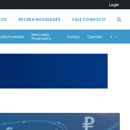
Login
MOS
RECEBA NOVIDADES
FALE CONOSCO
Mercado
riptomoedas
Varejo
Opinião
+
Financeiro