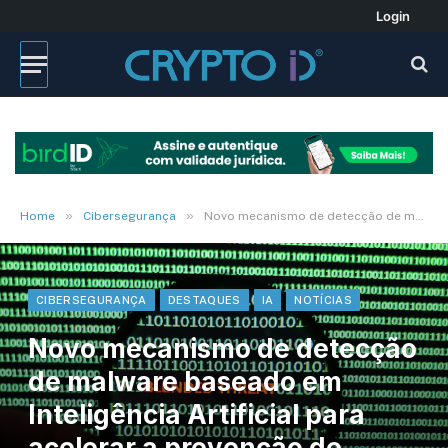
Login
»
»
Home
Cibersegurança
Novo mecanismo de detecção de malware baseado em Inteligência Artificial para acelerar a prevenção de ameaças de dia-zero
CIBERSEGURANÇA
DESTAQUES
IA
NOTÍCIAS
Novo mecanismo de detecção
de malware baseado em
Inteligência Artificial para
acelerar a prevenção de