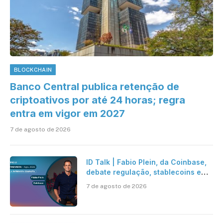
BLOCKCHAIN
Banco Central publica retenção de
criptoativos por até 24 horas; regra
entra em vigor em 2027
7 de agosto de 2026
ID Talk | Fabio Plein, da Coinbase,
debate regulação, stablecoins e
risco onchain
7 de agosto de 2026