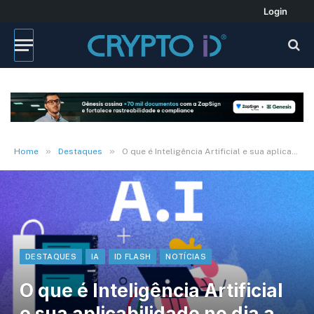
Login
»
»
Home
Destaques
O que é Inteligência Artificial e sua aplicabilidade no dia a dia
DESTAQUES
IA
ID FLASH
NOTÍCIAS
O que é Inteligência Artificial
e sua aplicabilidade no dia a