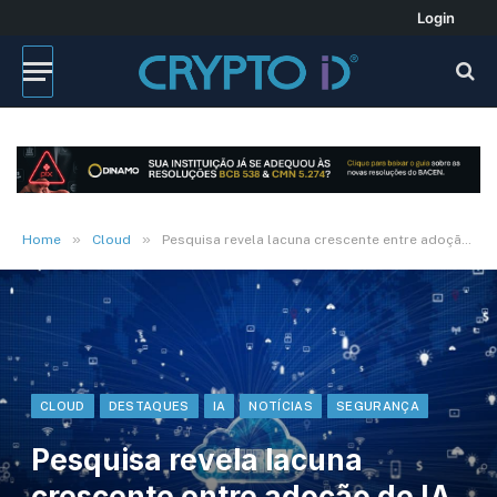
Login
»
»
Home
Cloud
Pesquisa revela lacuna crescente entre adoção de IA e segurança em nuvem
CLOUD
DESTAQUES
IA
NOTÍCIAS
SEGURANÇA
Pesquisa revela lacuna
crescente entre adoção de IA