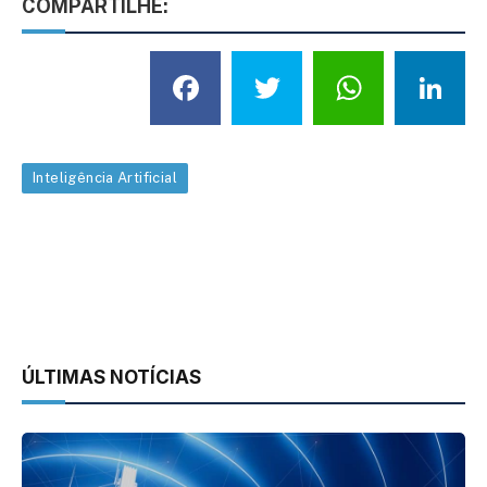
COMPARTILHE:
Facebook
Twitter
What
L
Inteligência Artificial
ÚLTIMAS NOTÍCIAS