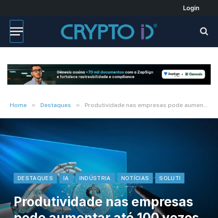
Login
»
»
Home
Destaques
Produtividade nas empresas pode aumentar até 100 vezes com IA
DESTAQUES
IA
INDÚSTRIA
NOTÍCIAS
SOLUTI
Produtividade nas empresas
pode aumentar até 100 vezes