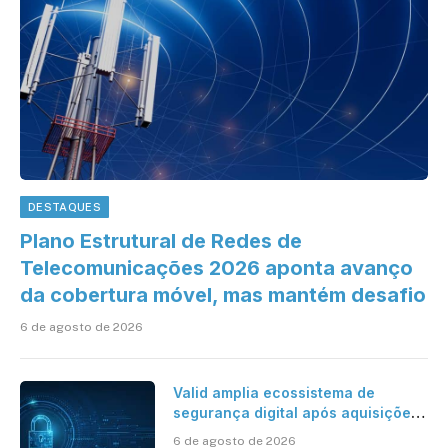
DESTAQUES
Plano Estrutural de Redes de
Telecomunicações 2026 aponta avanço
da cobertura móvel, mas mantém desafio
6 de agosto de 2026
Valid amplia ecossistema de
segurança digital após aquisições
da HST e Diazero
6 de agosto de 2026