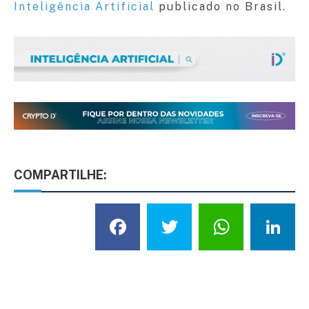
Inteligência Artificial
publicado no Brasil.
COMPARTILHE:
Facebook
Twitter
What
L