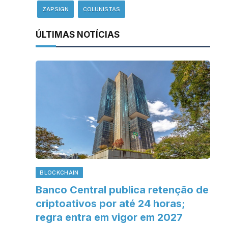
ZAPSIGN
COLUNISTAS
ÚLTIMAS NOTÍCIAS
sApp
inkedIn
BLOCKCHAIN
Banco Central publica retenção de
criptoativos por até 24 horas;
regra entra em vigor em 2027