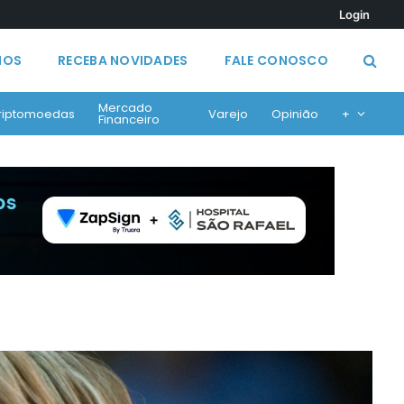
Login
MOS
RECEBA NOVIDADES
FALE CONOSCO
Mercado
riptomoedas
Varejo
Opinião
+
Financeiro