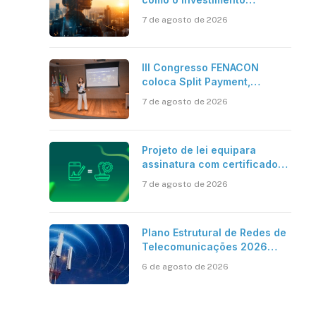
bilionário em pesquisa
7 de agosto de 2026
científica revela a
verdadeira era da
inteligência artificial
III Congresso FENACON
coloca Split Payment,
Reforma Tributária e IA no
7 de agosto de 2026
centro dos debates
Projeto de lei equipara
assinatura com certificado
digital ICP-Brasil ao
7 de agosto de 2026
reconhecimento de firma em
cartório
Plano Estrutural de Redes de
Telecomunicações 2026
aponta avanço da cobertura
6 de agosto de 2026
móvel, mas mantém desafio