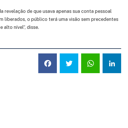
da revelação de que usava apenas sua conta pessoal
em liberados, o público terá uma visão sem precedentes
lto nível”, disse.
Facebook
Twitter
What
L