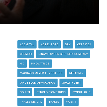
ACDIGITAL
AET EUROPE
BRY
CERTIFICA
CERMOB
DINAMO CYBER SECURITY COMPANY
HID
INNOVATRICS
MACHADO MEYER ADVOGADOS
NETADMIN
OPICE BLUM ADVOGADOS
QUALITYCERT
SOLUTI
SYNOLO BIOMETRICS
SYNGULAR ID
THALES DIS CPL
THALES
V/CERT