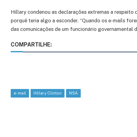
Hillary condenou as declarações extremas a respeito 
porquê teria algo a esconder. “Quando os e-mails for
das comunicações de um funcionário governamental de a
COMPARTILHE:
e-mail
Hillary Clinton
NSA