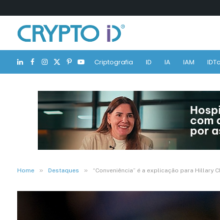
Criptografia
ID
IA
IAM
IDTa
LinkedIn
Facebook
Instagram
X
Pinterest
YouTube
(Twitter)
»
»
Home
Destaques
“Conveniência” é a explicação para Hillary C