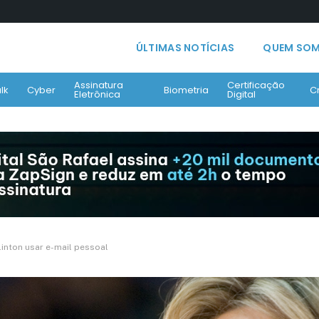
ÚLTIMAS NOTÍCIAS
QUEM SO
Assinatura
Certificação
lk
Cyber
Biometria
C
Eletrônica
Digital
linton usar e-mail pessoal