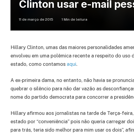
Clinton usar e-mail pes
11 de março de 2015
1 Min de leitura
Hillary Clinton, umas das maiores personalidades ame
envolveu em uma polêmica recente a respeito do uso de
estado, como contamos
aqui
.
A ex-primeira dama, no entanto, não havia se pronunc
quebrar o silêncio para não dar vazão as desconfianças 
nome do partido democrata para concorrer a presidê
Hillary afirmou aos jornalistas na tarde de Terça-feira
estado por “conveniência” pois não queria carregar do
para trás, teria sido melhor para mim usar os dois”, afi