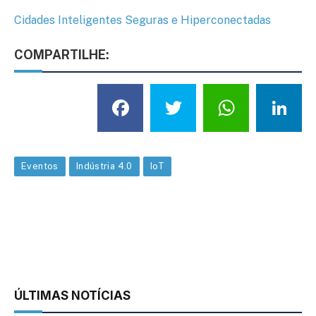
Cidades Inteligentes Seguras e Hiperconectadas
COMPARTILHE:
Facebook
Twitter
What
L
Eventos
Indústria 4.0
IoT
ÚLTIMAS NOTÍCIAS