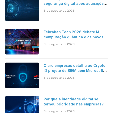
segurança digital após aquisições
da HST e Diazero
6 de agosto de 2026
Febraban Tech 2026 debate IA,
computação quântica e os novos
desafios da tecnologia bancária
6 de agosto de 2026
Claro empresas detalha ao Crypto
ID projeto de SIEM com Microsoft
Sentinel, IA e resposta
6 de agosto de 2026
automatizada
Por que a identidade digital se
tornou prioridade nas empresas?
6 de agosto de 2026