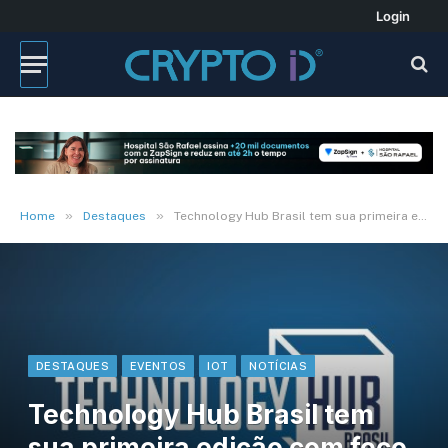
Login
»
»
Home
Destaques
Technology Hub Brasil tem sua primeira edição com foco na Indústria 4.0
DESTAQUES
EVENTOS
IOT
NOTÍCIAS
Technology Hub Brasil tem
sua primeira edição com foco