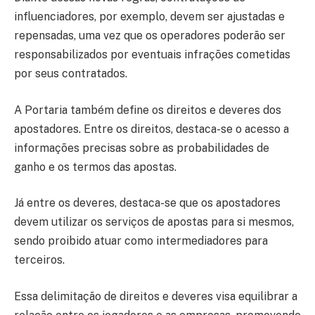
influenciadores, por exemplo, devem ser ajustadas e
repensadas, uma vez que os operadores poderão ser
responsabilizados por eventuais infrações cometidas
por seus contratados.
A Portaria também define os direitos e deveres dos
apostadores. Entre os direitos, destaca-se o acesso a
informações precisas sobre as probabilidades de
ganho e os termos das apostas.
Já entre os deveres, destaca-se que os apostadores
devem utilizar os serviços de apostas para si mesmos,
sendo proibido atuar como intermediadores para
terceiros.
Essa delimitação de direitos e deveres visa equilibrar a