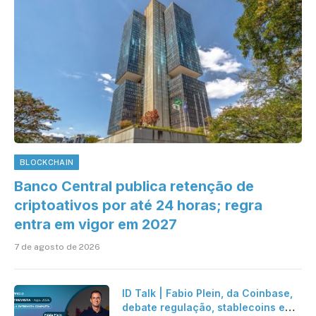
BLOCKCHAIN
Banco Central publica retenção de
criptoativos por até 24 horas; regra
entra em vigor em 2027
7 de agosto de 2026
ID Talk | Fabio Plein, da Coinbase,
debate regulação, stablecoins e