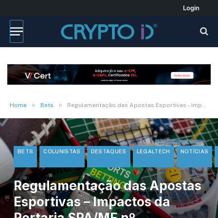
Login
»
»
Home
Bets
Regulamentação das Apostas Esportivas – Impactos da Portaria SPA/MF nº 1.231/2024
BETS
COLUNISTAS
DESTAQUES
LEGALTECH
NOTÍCIAS
Regulamentação das Apostas
Esportivas – Impactos da
Portaria SPA/MF nº