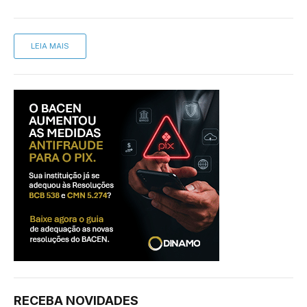
LEIA MAIS
RECEBA NOVIDADES