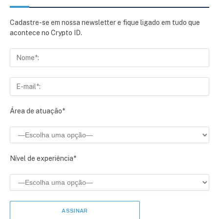
Cadastre-se em nossa newsletter e fique ligado em tudo que
acontece no Crypto ID.
Área de atuação*
Nível de experiência*