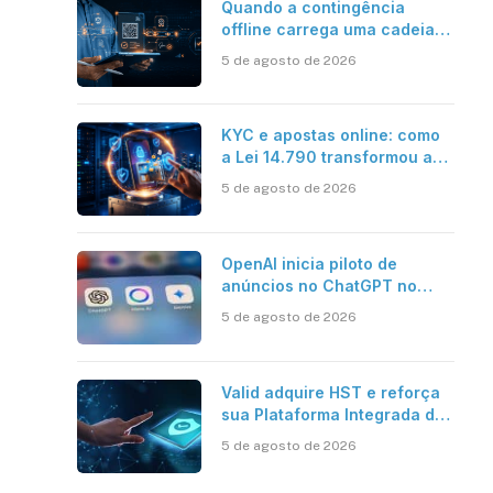
Quando a contingência
offline carrega uma cadeia
de confiança
5 de agosto de 2026
KYC e apostas online: como
a Lei 14.790 transformou a
verificação de identidade no
5 de agosto de 2026
mercado brasileiro
OpenAI inicia piloto de
anúncios no ChatGPT no
Brasil
5 de agosto de 2026
Valid adquire HST e reforça
sua Plataforma Integrada de
Segurança Digital
5 de agosto de 2026