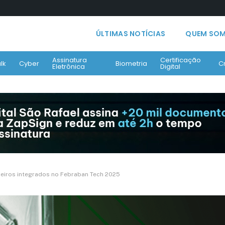
ÚLTIMAS NOTÍCIAS
QUEM SO
Assinatura
Certificação
lk
Cyber
Biometria
C
Eletrônica
Digital
nceiros integrados no Febraban Tech 2025