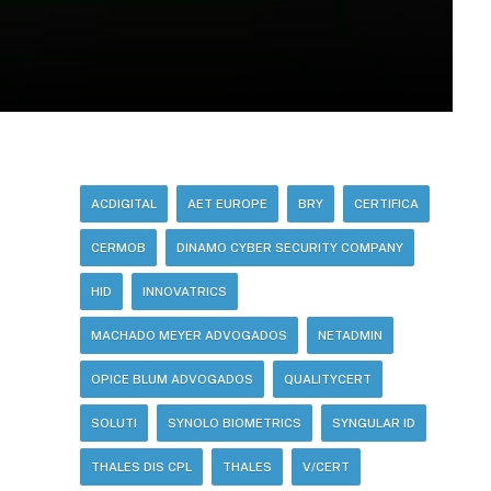
ACDIGITAL
AET EUROPE
BRY
CERTIFICA
CERMOB
DINAMO CYBER SECURITY COMPANY
HID
INNOVATRICS
MACHADO MEYER ADVOGADOS
NETADMIN
OPICE BLUM ADVOGADOS
QUALITYCERT
SOLUTI
SYNOLO BIOMETRICS
SYNGULAR ID
THALES DIS CPL
THALES
V/CERT