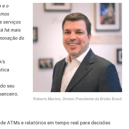
o e o
amos
e serviços
tá há mais
inovação do
k’s
stica
ndo seu
nanceiro.
Roberto Martins, Diretor-Presidente da Brinks Brasil
de ATMs e relatórios em tempo real para decisões