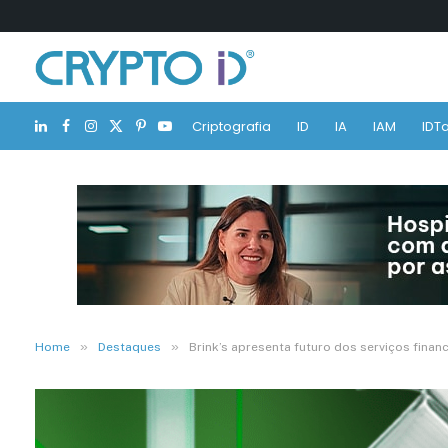
Criptografia
ID
IA
IAM
IDTa
LinkedIn
Facebook
Instagram
X
Pinterest
YouTube
(Twitter)
»
»
Home
Destaques
Brink’s apresenta futuro dos serviços fina