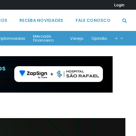
Login
MOS
RECEBA NOVIDADES
FALE CONOSCO
Mercado
riptomoedas
Varejo
Opinião
+
Financeiro