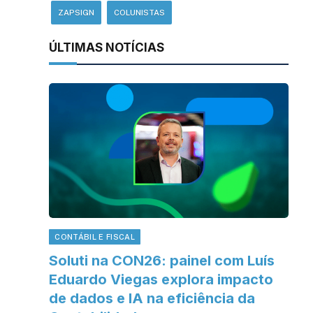
ZAPSIGN
COLUNISTAS
ÚLTIMAS NOTÍCIAS
CONTÁBIL E FISCAL
Soluti na CON26: painel com Luís
Eduardo Viegas explora impacto
de dados e IA na eficiência da