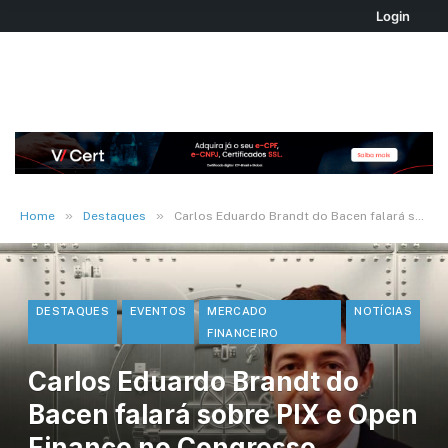
Login
»
»
Home
Destaques
Carlos Eduardo Brandt do Bacen falará sobre PIX e Open Finance no Congresso Autocom
DESTAQUES
EVENTOS
MERCADO
NOTÍCIAS
FINANCEIRO
Carlos Eduardo Brandt do
Bacen falará sobre PIX e Open
Finance no Congresso