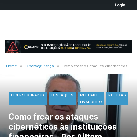
Login
»
»
Home
Cibersegurança
Como frear os ataques cibernéticos às instituições financeiras – Por Ailtom Nascimento
CIBERSEGURANÇA
DESTAQUES
MERCADO
NOTÍCIAS
FINANCEIRO
Como frear os ataques
cibernéticos às instituições
financeiras – Por Ailtom