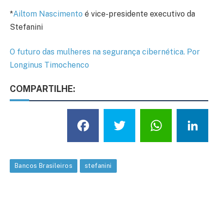
*
Ailtom Nascimento
é vice-presidente executivo da
Stefanini
O futuro das mulheres na segurança cibernética. Por
Longinus Timochenco
COMPARTILHE:
Facebook
Twitter
What
L
Bancos Brasileiros
stefanini