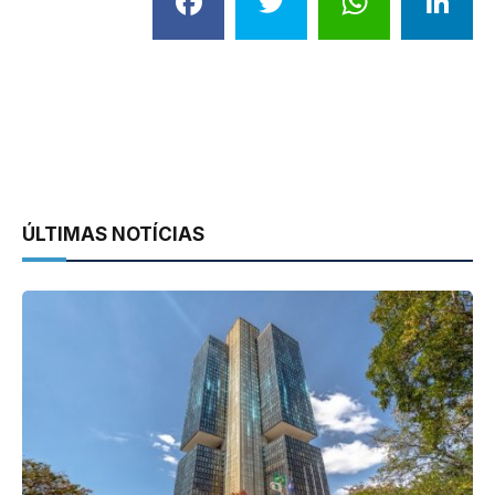
Facebook
Twitter
What
L
ÚLTIMAS NOTÍCIAS