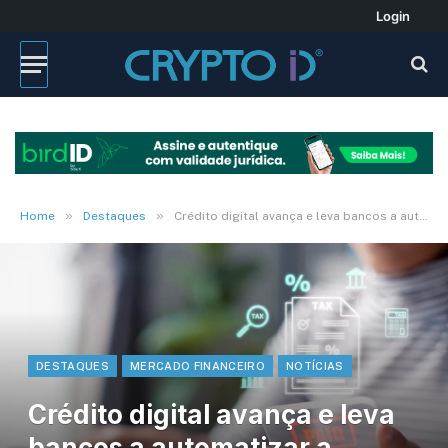
Login
»
»
Home
Destaques
Crédito digital avança e leva bancos a automatizar a gestão de documentos
DESTAQUES
MERCADO FINANCEIRO
NOTÍCIAS
Crédito digital avança e leva
bancos a automatizar a