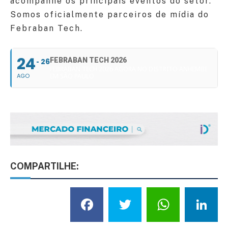
acompanhe os principais eventos do setor.
Somos oficialmente parceiros de mídia do
Febraban Tech.
24
FEBRABAN TECH 2026
26
FEBRABAN TECH 2026 AGORA NO DISTRITO ANHEMBI
AGO
EM SÃO PAULO
COMPARTILHE:
Facebook
Twitter
What
L