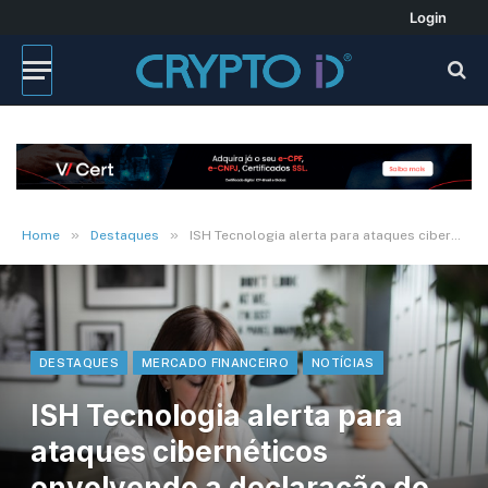
Login
»
»
Home
Destaques
ISH Tecnologia alerta para ataques cibernéticos envolvendo a declaração do Imposto de Renda
DESTAQUES
MERCADO FINANCEIRO
NOTÍCIAS
ISH Tecnologia alerta para
ataques cibernéticos
envolvendo a declaração do