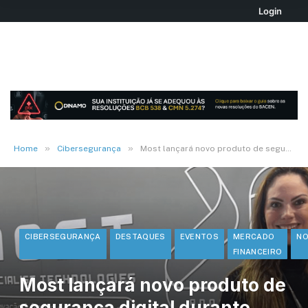
Login
»
»
Home
Cibersegurança
Most lançará novo produto de segurança digital durante Febraban Tech 2025
CIBERSEGURANÇA
DESTAQUES
EVENTOS
MERCADO
NO
FINANCEIRO
Most lançará novo produto de
segurança digital durante