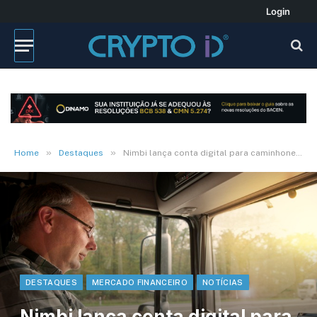
Login
»
»
Home
Destaques
Nimbi lança conta digital para caminhoneiros
DESTAQUES
MERCADO FINANCEIRO
NOTÍCIAS
Nimbi lança conta digital para