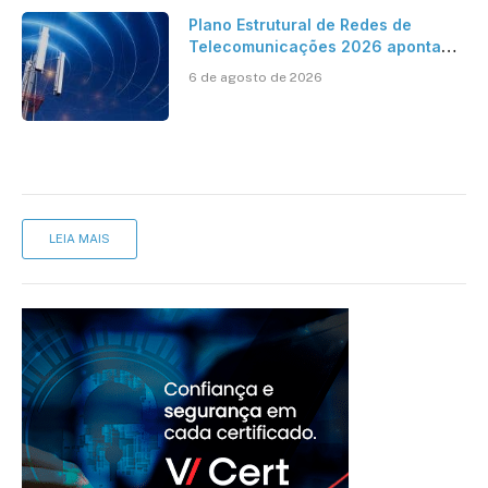
Plano Estrutural de Redes de
Telecomunicações 2026 aponta
avanço da cobertura móvel, mas
6 de agosto de 2026
mantém desafio
LEIA MAIS