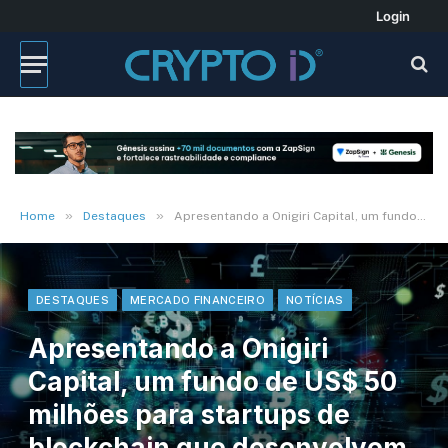
Login
»
»
Home
Destaques
Apresentando a Onigiri Capital, um fundo de US$ 50 milhões para startups de blockchain que desenvolvem produtos financeiros
DESTAQUES
MERCADO FINANCEIRO
NOTÍCIAS
Apresentando a Onigiri
Capital, um fundo de US$ 50
milhões para startups de
blockchain que desenvolvem