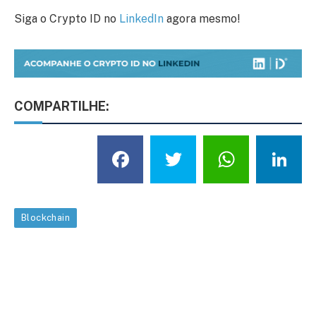
Siga o Crypto ID no
LinkedIn
agora mesmo!
COMPARTILHE:
Facebook
Twitter
What
L
Blockchain