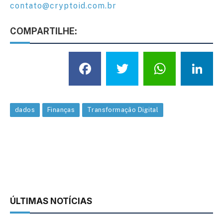
contato@cryptoid.com.br
COMPARTILHE:
Facebook
Twitter
What
L
dados
Finanças
Transformação Digital
ÚLTIMAS NOTÍCIAS