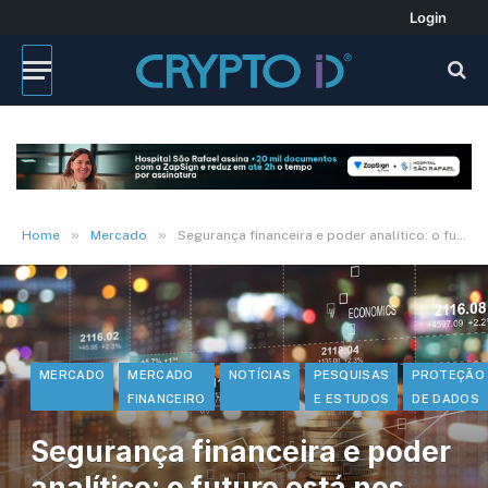
Login
»
»
Home
Mercado
Segurança financeira e poder analítico: o futuro está nos dados
MERCADO
MERCADO
NOTÍCIAS
PESQUISAS
PROTEÇÃO
FINANCEIRO
E ESTUDOS
DE DADOS
Segurança financeira e poder
analítico: o futuro está nos