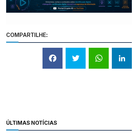
COMPARTILHE:
Facebook
Twitter
What
L
ÚLTIMAS NOTÍCIAS