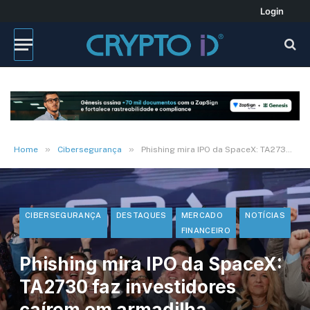
Login
»
»
Home
Cibersegurança
Phishing mira IPO da SpaceX: TA2730 faz investidores caírem em armadilha financeira
CIBERSEGURANÇA
DESTAQUES
MERCADO
NOTÍCIAS
FINANCEIRO
Phishing mira IPO da SpaceX:
TA2730 faz investidores
caírem em armadilha