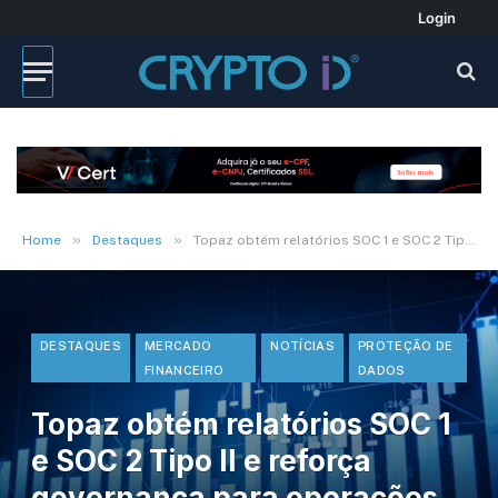
Login
»
»
Home
Destaques
Topaz obtém relatórios SOC 1 e SOC 2 Tipo II e reforça governança para operações críticas do setor financeiro
DESTAQUES
MERCADO
NOTÍCIAS
PROTEÇÃO DE
FINANCEIRO
DADOS
Topaz obtém relatórios SOC 1
e SOC 2 Tipo II e reforça
governança para operações