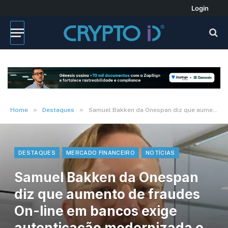
Login
»
»
Home
Destaques
Samuel Bakken da Onespan diz que aumento de fraudes On-line em bancos exige autenticação modernizada e análise de risco
DESTAQUES
MERCADO FINANCEIRO
NOTÍCIAS
Samuel Bakken da Onespan
diz que aumento de fraudes
On-line em bancos exige
autenticação modernizada e