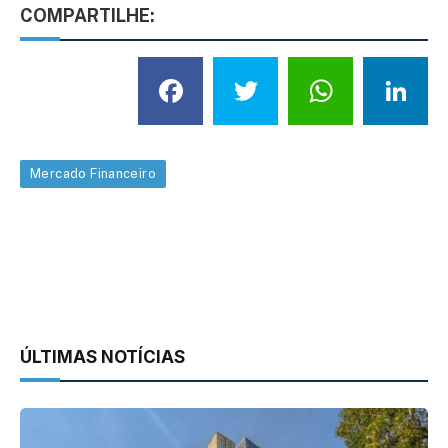
COMPARTILHE:
Facebook
Twitter
What
L
Mercado Financeiro
ÚLTIMAS NOTÍCIAS