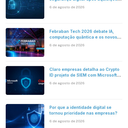
da HST e Diazero
6 de agosto de 2026
Febraban Tech 2026 debate IA,
computação quântica e os novos
desafios da tecnologia bancária
6 de agosto de 2026
Claro empresas detalha ao Crypto
ID projeto de SIEM com Microsoft
Sentinel, IA e resposta
6 de agosto de 2026
automatizada
Por que a identidade digital se
tornou prioridade nas empresas?
6 de agosto de 2026