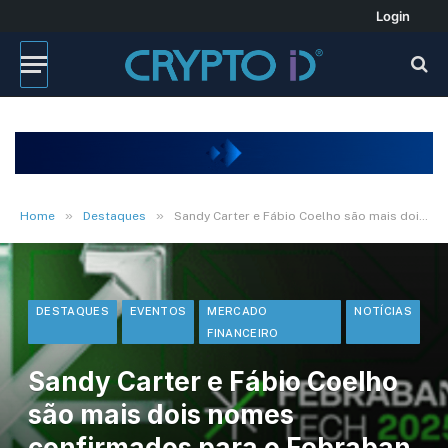
Login
»
»
Home
Destaques
Sandy Carter e Fábio Coelho são mais dois nomes confirmados para o Febraban Tech 2025
DESTAQUES
EVENTOS
MERCADO
NOTÍCIAS
FINANCEIRO
Sandy Carter e Fábio Coelho
são mais dois nomes
confirmados para o Febraban