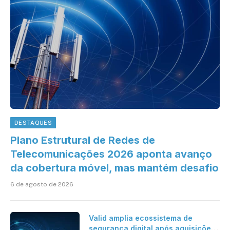
DESTAQUES
Plano Estrutural de Redes de
Telecomunicações 2026 aponta avanço
da cobertura móvel, mas mantém desafio
6 de agosto de 2026
Valid amplia ecossistema de
segurança digital após aquisições