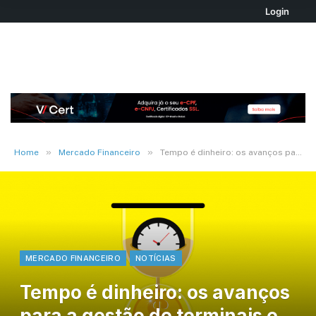
Login
»
»
Home
Mercado Financeiro
Tempo é dinheiro: os avanços para a gestão de terminais e sistemas bancários
MERCADO FINANCEIRO
NOTÍCIAS
Tempo é dinheiro: os avanços
para a gestão de terminais e