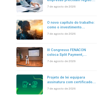
em jornadas digitais?
7 de agosto de 2026
O novo capítulo do trabalho:
como o investimento
bilionário em pesquisa
7 de agosto de 2026
científica revela a
verdadeira era da
inteligência artificial
III Congresso FENACON
coloca Split Payment,
Reforma Tributária e IA no
7 de agosto de 2026
centro dos debates
Projeto de lei equipara
assinatura com certificado
digital ICP-Brasil ao
7 de agosto de 2026
reconhecimento de firma em
cartório