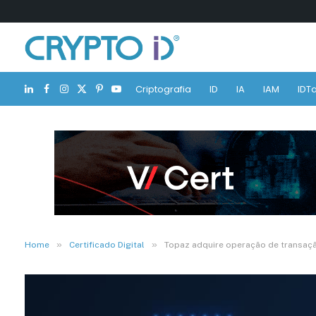
Criptografia
ID
IA
IAM
IDTa
LinkedIn
Facebook
Instagram
X
Pinterest
YouTube
(Twitter)
»
»
Home
Certificado Digital
Topaz adquire operação de transaçã