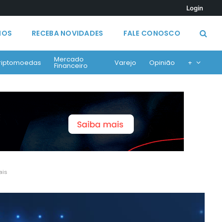
Login
MOS
RECEBA NOVIDADES
FALE CONOSCO
Mercado
riptomoedas
Varejo
Opinião
+
Financeiro
ais