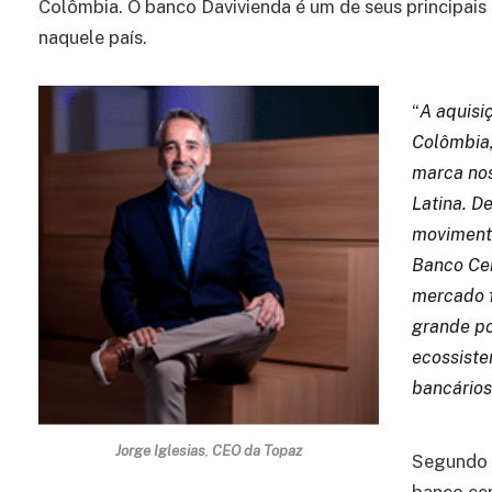
Colômbia. O banco Davivienda é um de seus principai
naquele país.
“
A aquisi
Colômbia,
marca no
Latina. D
movimento
Banco Cen
mercado f
grande po
ecossiste
bancários
Jorge Iglesias
,
CEO da Topaz
Segundo 
banco cen