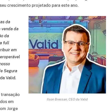
seu crescimento projetado para este ano.
gas da
a venda da
ão da
 full
ribuir em
eroperável
nosso
de Segura
da Valid.
e transação
Ilson Bressan, CEO da Valid
ados em
com Jorge