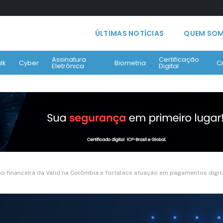
ÚLTIMAS NOTÍCIAS
QUEM SO
Assinatura
Certificação
lk
Cyber
Biometria
C
Eletrônica
Digital
o financeira da Valid na Colômbia e fortalece atuação em pagamentos digit