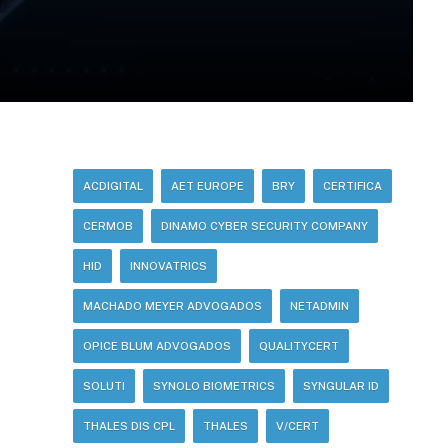
ACDIGITAL
AET EUROPE
BRY
CERTIFICA
CERMOB
DINAMO CYBER SECURITY COMPANY
HID
INNOVATRICS
MACHADO MEYER ADVOGADOS
NETADMIN
OPICE BLUM ADVOGADOS
QUALITYCERT
SOLUTI
SYNOLO BIOMETRICS
SYNGULAR ID
THALES DIS CPL
THALES
V/CERT