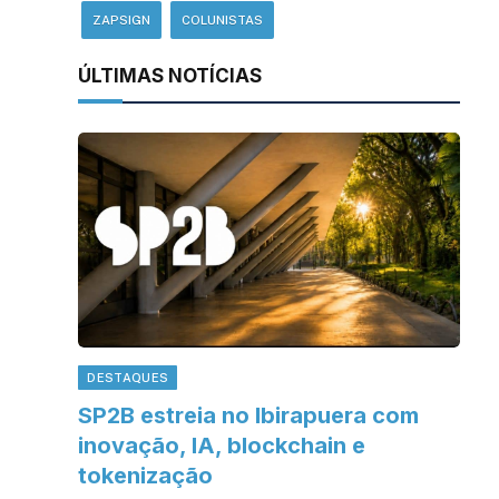
ZAPSIGN
COLUNISTAS
ÚLTIMAS NOTÍCIAS
DESTAQUES
SP2B estreia no Ibirapuera com
inovação, IA, blockchain e
tokenização